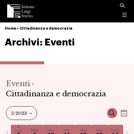
Istituto
Luigi
Menu
Sturzo
Home
>
Cittadinanza e democrazia
Archivi:
Eventi
Eventi
Cittadinanza e democrazia
Ev
Event
Cerca
5/2023
Set
Vi
Select
Ricer
Previous
Nex
LUN
MAR
MER
GIO
VEN
SAB
DOM
date.