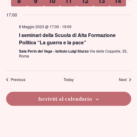
8
9
10
11
12
13
14
Na
week
we
e
17:00
viste
8 Maggio 2023 @ 17:00
-
19:00
I seminari della Scuola di Alta Formazione
Navig
Politica “La guerra e la pace”
Sala Perin del Vaga - Istituto Luigi Sturzo
Via delle Coppelle, 35,
Roma
Previous
Today
Next
Iscriviti al calendario