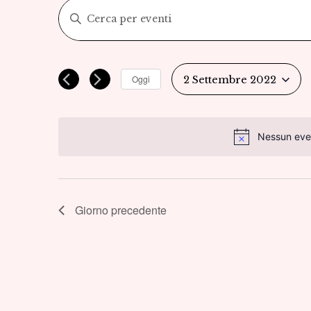
Eventi
Inserisci
Parola
Ricerca
Chiave.
Cerca
e
Oggi
2 Settembre 2022
Eventi
Seleziona
viste
per
la
Parola
Nessun even
Navigazione
data.
Chiave.
Giorno precedente