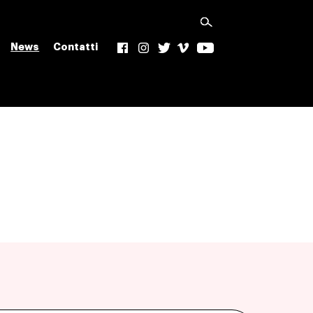
News
Contatti
f
Ig
t
v
yt