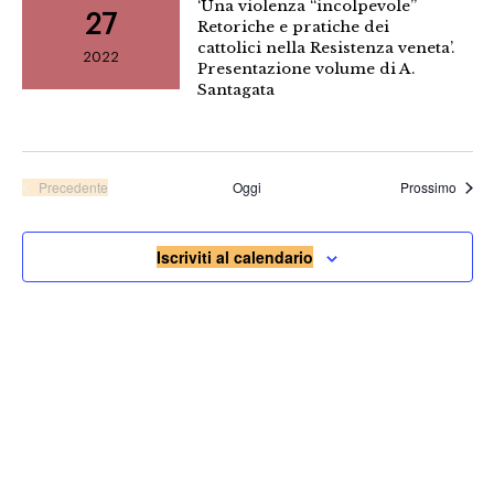
‘Una violenza “incolpevole”
27
Retoriche e pratiche dei
cattolici nella Resistenza veneta’.
2022
Presentazione volume di A.
Santagata
Eventi
Precedente
Oggi
Prossimo
Eventi
Iscriviti al calendario