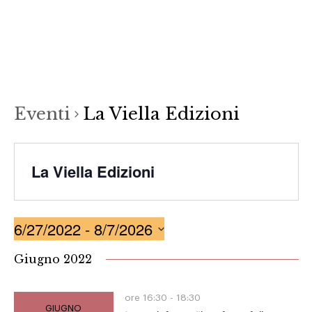
Istituto
Home
>
La Viella Edizioni
Luigi
Menu
Sturzo
La Viella Edizioni
Eventi
La Viella Edizioni
La Viella Edizioni
6/27/2022
 - 
8/7/2026
Seleziona
Giugno 2022
la
data.
ore 16:30 -
18:30
GIUGNO