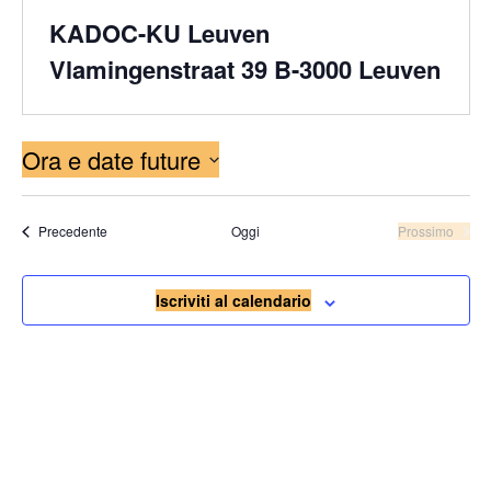
KADOC-KU Leuven
Vlamingenstraat 39 B-3000 Leuven
Ora e date future
Seleziona
la
Eventi
Precedente
Oggi
Prossimo
data.
Eventi
Iscriviti al calendario