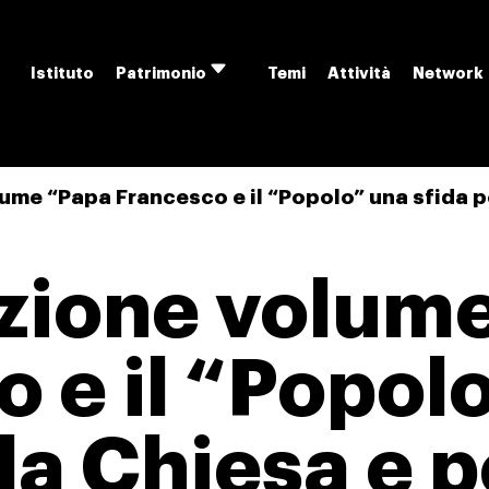
Istituto
Temi
Attività
Network
Patrimonio
Apri
menu
ume “Papa Francesco e il “Popolo” una sfida pe
zione volum
 e il “Popol
la Chiesa e p