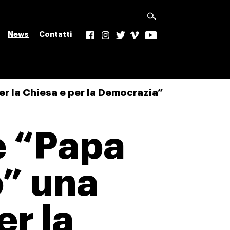
News
Contatti
f
Ig
t
v
yt
r la Chiesa e per la Democrazia”
e “Papa
o” una
er la