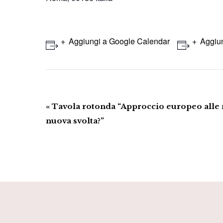
Aggiungi a Google Calendar
Aggiun
Evento
«
Tavola rotonda “Approccio europeo alle 
Navigazione
nuova svolta?”