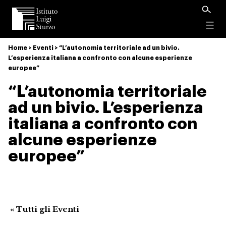
Istituto
Luigi
Menu
Sturzo
Home
>
Eventi
>
“L’autonomia territoriale ad un bivio.
L’esperienza italiana a confronto con alcune esperienze
europee”
“L’autonomia territoriale
ad un bivio. L’esperienza
italiana a confronto con
alcune esperienze
europee”
« Tutti gli Eventi