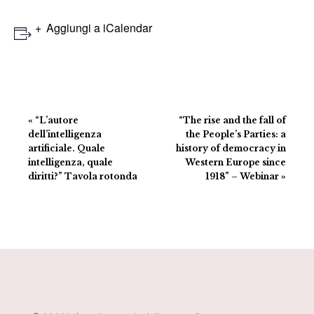
Aggiungi a iCalendar
Evento
«
“L’autore
“The rise and the fall of
Navigazione
dell’intelligenza
the People’s Parties: a
artificiale. Quale
history of democracy in
intelligenza, quale
Western Europe since
diritti?” Tavola rotonda
1918” – Webinar
»