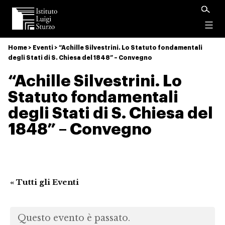
Istituto
Luigi
Menu
Sturzo
Home
>
Eventi
>
“Achille Silvestrini. Lo Statuto fondamentali
degli Stati di S. Chiesa del 1848” – Convegno
“Achille Silvestrini. Lo
Statuto fondamentali
degli Stati di S. Chiesa del
1848” – Convegno
« Tutti gli Eventi
Questo evento è passato.