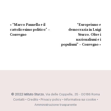
Evento
«
“Marco Pannella e il
“Europeismo e
Navigazione
cattolicesimo politico” –
democrazia in Luigi
Convegno
Sturzo. Oltre i
nazionalismi e i
populismi” – Convegno
»
© 2022 Istituto Sturzo
, Via delle Coppelle, 35 - 00186 Roma
Contatti
•
Credits
•
Privacy policy
•
Informativa sui cookie
•
Amministrazione trasparente