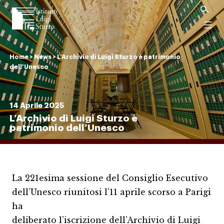
Istituto
Luigi
Menu
Sturzo
Home
>
News
>
L’Archivio di Luigi Sturzo è patrimonio
dell’Unesco
14 Aprile 2025
L’Archivio di Luigi Sturzo è
patrimonio dell’Unesco
La 221esima sessione del Consiglio Esecutivo
dell’Unesco riunitosi l’11 aprile scorso a Parigi
ha
deliberato l’iscrizione dell’Archivio di Luigi