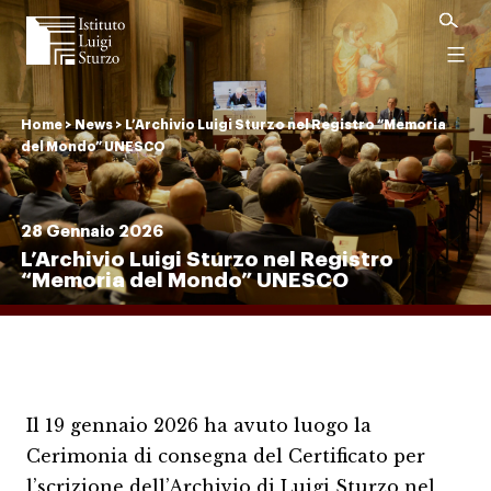
Istituto
Luigi
Menu
Sturzo
Home
>
News
>
L’Archivio Luigi Sturzo nel Registro “Memoria
del Mondo” UNESCO
28 Gennaio 2026
L’Archivio Luigi Sturzo nel Registro
“Memoria del Mondo” UNESCO
Il 19 gennaio 2026 ha avuto luogo la
Cerimonia di consegna del Certificato per
l’scrizione dell’Archivio di Luigi Sturzo nel