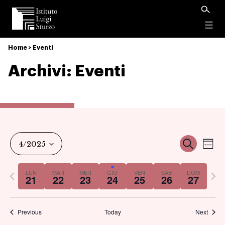
Istituto
Luigi
Menu
Sturzo
Home
>
Eventi
Archivi:
Eventi
Ev
Event
Cerca
4/2025
Set
Vi
Select
Ricer
Previous
Nex
LUN
MAR
MER
GIO
VEN
SAB
DOM
date.
21
22
23
24
25
26
27
Na
week
we
e
Previous
Today
Next
viste