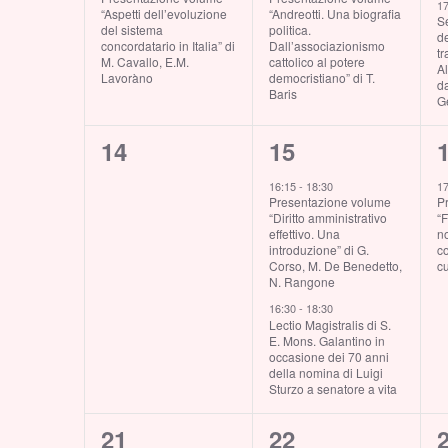
1
“Aspetti dell’evoluzione
“Andreotti. Una biografia
S
del sistema
politica.
d
concordatario in Italia” di
Dall’associazionismo
tr
M. Cavallo, E.M.
cattolico al potere
A
Lavoràno
democristiano” di T.
da
Baris
G
0
2
14
15
eventi,
eventi,
e
16:15
-
18:30
1
Presentazione volume
P
“Diritto amministrativo
“F
effettivo. Una
no
introduzione” di G.
c
Corso, M. De Benedetto,
cu
N. Rangone
16:30
-
18:30
Lectio Magistralis di S.
E. Mons. Galantino in
occasione dei 70 anni
della nomina di Luigi
Sturzo a senatore a vita
0
1
21
22