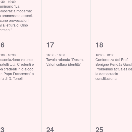
7:30
-
19:00
eminario “La
emocrazia moderna:
a promesse e assedi.
lcune provocazioni
lla lettura di Gino
ermani”
1
1
1
16
17
18
vento,
evento,
evento,
7:00
-
18:30
16:30
-
18:30
16:00
-
18:00
resentazione volume
Tavola rotonda “Destra.
Conferenza del Prof.
ratelli tutti. Credenti e
Valori cultura identità”
Benigno Pendás Garc
n credenti in dialogo
Problemas actuales d
on Papa Francesco” a
la democracia
ra di D. Tonelli
constitucional
1
0
0
23
24
25