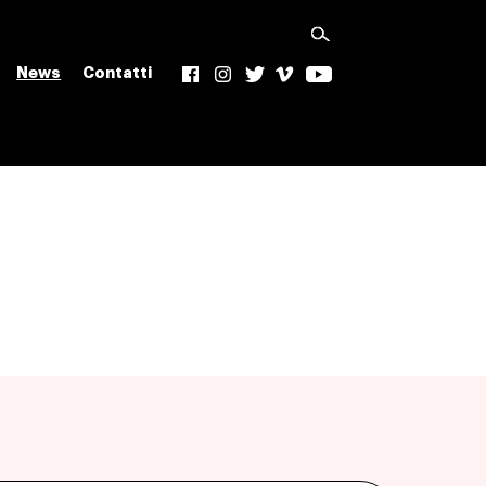
News
Contatti
f
Ig
t
v
yt