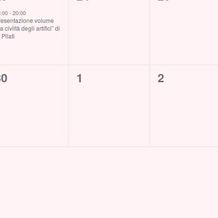
vento,
eventi,
eventi,
8:00
-
20:00
resentazione volume
a civiltà degli artifici” di
 Pilati
0
0
0
30
1
2
venti,
eventi,
eventi,