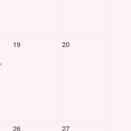
0
0
19
20
eventi,
eventi,
ía
e
0
0
26
27