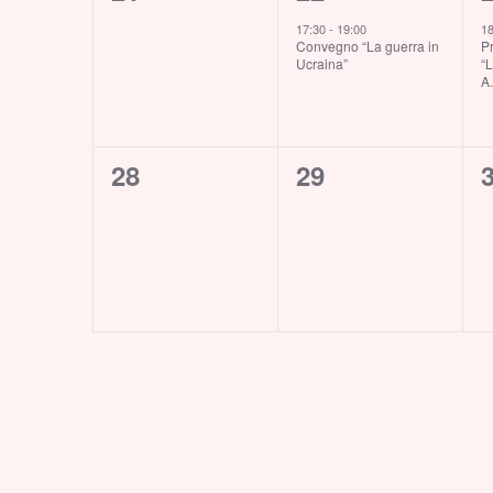
eventi,
evento,
e
17:30
-
19:00
1
Convegno “La guerra in
P
Ucraina”
“L
A.
0
0
28
29
eventi,
eventi,
e