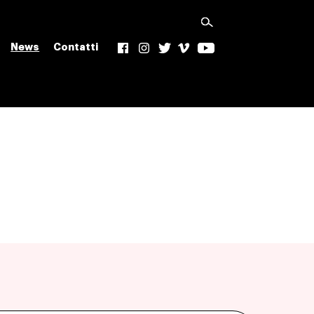
News
Contatti
f
Ig
t
v
yt