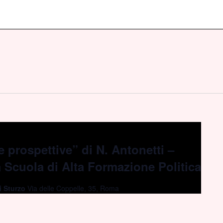
e prospettive” di N. Antonetti –
a Scuola di Alta Formazione Politica
gi Sturzo
Via delle Coppelle, 35, Roma