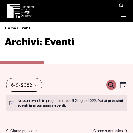
Istituto
Luigi
Menu
Sturzo
Home
>
Eventi
Archivi:
Eventi
Ev
Event
Cerca
6/9/2022
Gio
Vi
Seleziona
Ricer
Nessun eventi in programma per 9 Giugno 2022. Vai ai
prossimi
la
eventi in programma eventi
.
Na
data.
e
viste
Giorno precedente
Giorno successivo