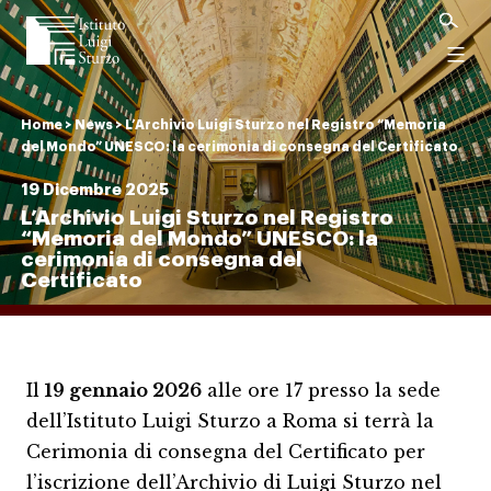
Istituto
Luigi
Menu
Sturzo
Home
>
News
>
L’Archivio Luigi Sturzo nel Registro “Memoria
del Mondo” UNESCO: la cerimonia di consegna del Certificato
19 Dicembre 2025
L’Archivio Luigi Sturzo nel Registro
“Memoria del Mondo” UNESCO: la
cerimonia di consegna del
Certificato
Il
19 gennaio 2026
alle ore 17 presso la sede
dell’Istituto Luigi Sturzo a Roma si terrà la
Cerimonia di consegna del Certificato per
l’iscrizione dell’Archivio di Luigi Sturzo nel