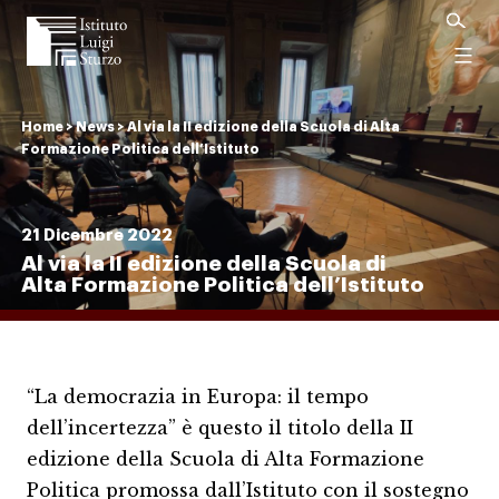
Istituto
Luigi
Menu
Sturzo
Home
>
News
>
Al via la II edizione della Scuola di Alta
Formazione Politica dell’Istituto
21 Dicembre 2022
Al via la II edizione della Scuola di
Alta Formazione Politica dell’Istituto
“La democrazia in Europa: il tempo
dell’incertezza” è questo il titolo della II
edizione della Scuola di Alta Formazione
Politica promossa dall’Istituto con il sostegno