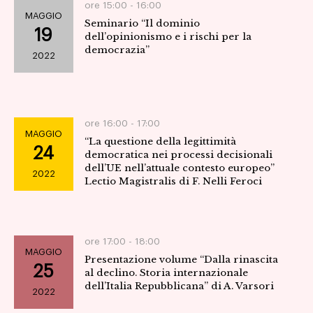
ore 15:00 -
16:00
MAGGIO
Seminario “Il dominio
19
dell’opinionismo e i rischi per la
democrazia”
2022
ore 16:00 -
17:00
MAGGIO
“La questione della legittimità
24
democratica nei processi decisionali
dell’UE nell’attuale contesto europeo”
2022
Lectio Magistralis di F. Nelli Feroci
ore 17:00 -
18:00
MAGGIO
Presentazione volume “Dalla rinascita
25
al declino. Storia internazionale
dell’Italia Repubblicana” di A. Varsori
2022