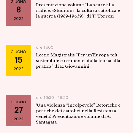
GIUGNO
Presentazione volume “La scure alla
8
radice. «Studium», la cultura cattolica e
la guerra (1939-19459)” di T. Torresi
2022
ore 17:00
GIUGNO
Lectio Magistralis “Per un’Europa più
15
sostenibile e resiliente: dalla teoria alla
pratica” di E. Giovannini
2022
ore 16:30 -
18:30
GIUGNO
‘Una violenza “incolpevole” Retoriche e
27
pratiche dei cattolici nella Resistenza
veneta’. Presentazione volume di A.
2022
Santagata