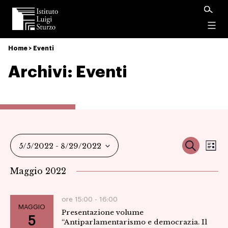
Istituto
Luigi
Menu
Sturzo
Home
>
Eventi
Archivi:
Eventi
Ev
Event
Cerca
5/5/2022
 - 
8/29/2022
Ele
Vi
Seleziona
Ricer
Maggio 2022
la
Na
data.
e
ore 15:00 -
16:00
MAGGIO
Presentazione volume
viste
5
“Antiparlamentarismo e democrazia. Il