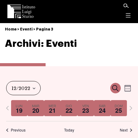
Istituto
Luigi
Menu
Sturzo
Home
>
Eventi
>
Pagina 3
Archivi:
Eventi
Ev
Event
Cerca
12/2022
Set
Vi
Select
Ricer
Previous
Nex
LUN
MAR
MER
GIO
VEN
SAB
DOM
date.
19
20
21
22
23
24
25
Na
week
we
e
Previous
Today
Next
viste