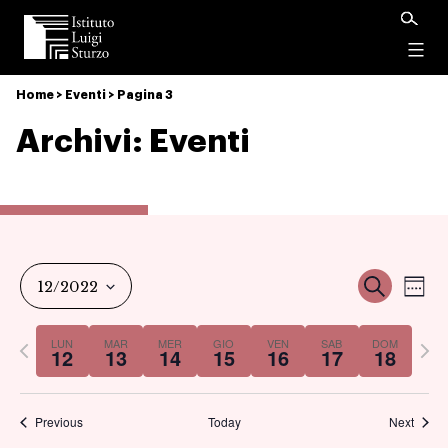
Istituto
Luigi
Menu
Sturzo
Home
>
Eventi
>
Pagina 3
Archivi:
Eventi
Ev
Event
Cerca
12/2022
Set
Vi
Select
Ricer
Previous
Nex
LUN
MAR
MER
GIO
VEN
SAB
DOM
date.
12
13
14
15
16
17
18
Na
week
we
e
Previous
Today
Next
viste