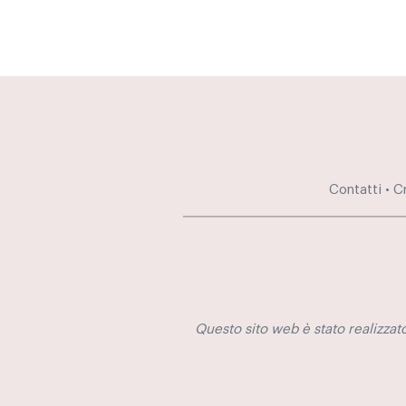
20:00
21:00
22:00
23:00
Contatti
•
C
0:00
Questo sito web è stato realizzato