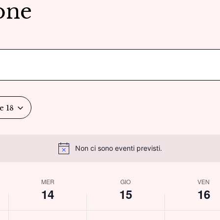
one
e 18
Non ci sono eventi previsti.
MER
GIO
VEN
14
15
16