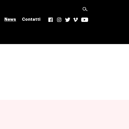
News
Contatti
f
Ig
t
v
yt