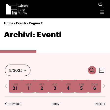
Istituto
Luigi
Menu
Sturzo
Home
>
Eventi
>
Pagina 2
Archivi:
Eventi
Ev
Event
Cerca
3/2025
Set
Vi
Select
Ricer
Previous
Nex
LUN
MAR
MER
GIO
VEN
SAB
DOM
date.
31
1
2
3
4
5
6
Na
week
we
e
Previous
Today
Next
viste