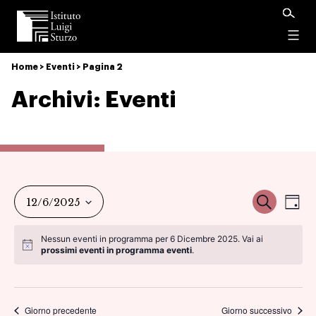
Istituto
Luigi
Menu
Sturzo
Home
>
Eventi
>
Pagina 2
Archivi:
Eventi
Ev
Event
Cerca
12/6/2025
Gio
Vi
Seleziona
Ricer
Nessun eventi in programma per 6 Dicembre 2025. Vai ai
la
prossimi eventi in programma eventi
.
Na
data.
e
viste
Giorno precedente
Giorno successivo