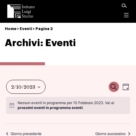
Istituto
Luigi
Menu
Sturzo
Home
>
Eventi
>
Pagina 2
Archivi:
Eventi
Ev
Event
Cerca
2/10/2023
Gio
Vi
Seleziona
Ricer
Nessun eventi in programma per 10 Febbraio 2023. Vai ai
la
prossimi eventi in programma eventi
.
Na
data.
e
viste
Giorno precedente
Giorno successivo