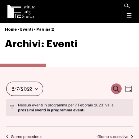
Istituto
Luigi
Menu
Sturzo
Home
>
Eventi
>
Pagina 2
Archivi:
Eventi
Ev
Event
Cerca
2/7/2023
Gio
Vi
Seleziona
Ricer
Nessun eventi in programma per 7 Febbraio 2023. Vai ai
la
prossimi eventi in programma eventi
.
Na
data.
e
viste
Giorno precedente
Giorno successivo