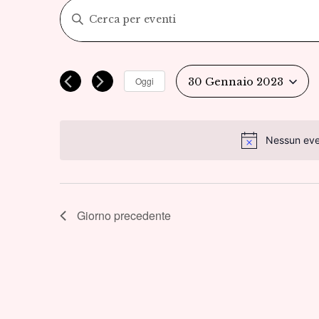
Eventi
Inserisci
Parola
Ricerca
Chiave.
Cerca
e
Oggi
30 Gennaio 2023
Eventi
Seleziona
viste
per
la
Parola
Nessun eve
Navigazione
data.
Chiave.
Giorno precedente