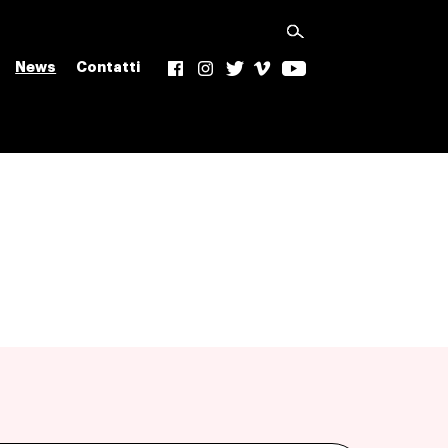
News
Contatti
f
Ig
t
v
yt