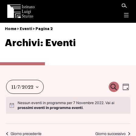
Istituto
Luigi
Menu
Sturzo
Home
>
Eventi
>
Pagina 2
Archivi:
Eventi
Ev
Event
Cerca
11/7/2022
Gio
Vi
Seleziona
Ricer
Nessun eventi in programma per 7 Novembre 2022. Vai ai
la
prossimi eventi in programma eventi
.
Na
data.
e
viste
Giorno precedente
Giorno successivo