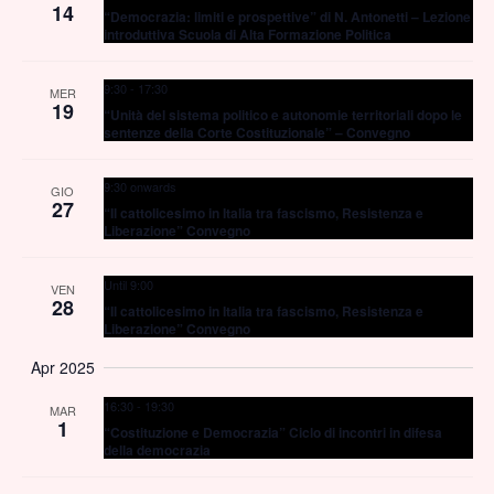
14
“Democrazia: limiti e prospettive” di N. Antonetti – Lezione
introduttiva Scuola di Alta Formazione Politica
9:30
-
17:30
MER
19
“Unità del sistema politico e autonomie territoriali dopo le
sentenze della Corte Costituzionale” – Convegno
9:30 onwards
GIO
27
“Il cattolicesimo in Italia tra fascismo, Resistenza e
Liberazione” Convegno
Until 9:00
VEN
28
“Il cattolicesimo in Italia tra fascismo, Resistenza e
Liberazione” Convegno
Apr 2025
16:30
-
19:30
MAR
1
“Costituzione e Democrazia” Ciclo di incontri in difesa
della democrazia