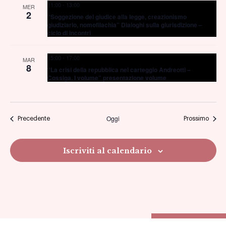
11:00
-
13:00
MER
2
“Soggezione del giudice alla legge, creazionismo
giudiziario, nomofilachia” Dialoghi sulla giurisdizione –
ciclo di incontri
15:00
-
17:00
MAR
8
“La crisi della repubblica nel carteggio Andreotti –
Cossiga, I volume” presentazione volume
Oggi
Eventi
Eventi
Precedente
Prossimo
Iscriviti al calendario