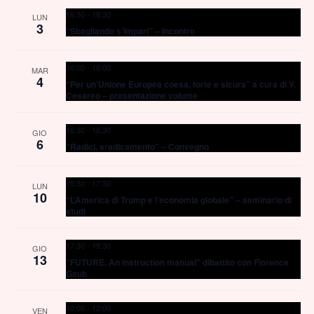
16:30
-
18:30
LUN
Navig
3
“Sbagliando s’impari” – Incontro
16:00
-
18:00
MAR
4
“Per un’Unione Europea coesa, forte e sicura” a cura di V.
Cesareo – presentazione volume
16:30
-
18:30
GIO
6
“Radici, sradicamento” – Convegno
15:30
-
17:30
LUN
10
“L’America di Trump e l’economia globale” – seminario di
studi
17:30
-
19:30
GIO
13
“FUTURE. An instruction manual” dibattito con Florence
Gaub
10:00
-
12:00
VEN