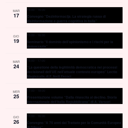
15:00
-
16:00
MAR
17
Convegno “Dezinformacija. La strategia russa di
disinformazione e guerra cognitiva in Italia”
15:00
-
16:00
GIO
19
Seminario “Il dominio dell’opinionismo e i rischi per la
democrazia”
16:00
-
17:00
MAR
24
“La questione della legittimità democratica nei processi
decisionali dell’UE nell’attuale contesto europeo” Lectio
Magistralis di F. Nelli Feroci
17:00
-
18:00
MER
25
Presentazione volume “Dalla rinascita al declino. Storia
internazionale dell’Italia Repubblicana” di A. Varsori
15:00
-
16:00
GIO
26
Convegno “A 70 anni dal Trattato per la Comunità Europea
di Difesa”