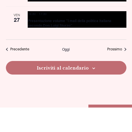
16:30
-
17:30
VEN
27
Presentazione volume “I mali della politica italiana
secondo Don Luigi Sturzo”
Oggi
Eventi
Eventi
Precedente
Prossimo
Iscriviti al calendario