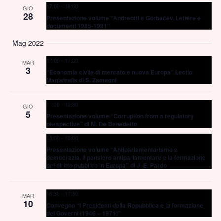
17:00
-
18:00
GIO
Navig
28
Presentazione volume “Andreotti e Gorbačëv. Lettere e
documenti 1985-1991”
Mag 2022
17:00
-
17:00
MAR
3
“Economia civile di mercato e nuova Europa” Lectio
Magistralis di S. Zamagni
11:30
-
12:30
GIO
5
Presentazione volume “Corruption from a regulatory
perspective” di M. De Benedetto
15:00
-
16:00
Presentazione volume “Antiparlamentarismo e
democrazia. Il pensiero antiparlamentare e la formazione
del diritto pubblico in Europa” di J. E. Pardo
16:30
-
17:30
MAR
10
Convegno “I Presidenti della Repubblica e la formazione
dei Governi (1946 – 1971)”