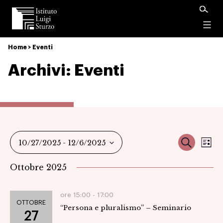
Istituto
Luigi
Menu
Sturzo
Home
>
Eventi
Archivi:
Eventi
Ev
Event
Cerca
10/27/2025
 - 
12/6/2025
Ele
Vi
Seleziona
Ricer
Ottobre 2025
la
Na
data.
e
ore 15:00 -
17:00
OTTOBRE
“Persona e pluralismo” – Seminario
viste
27