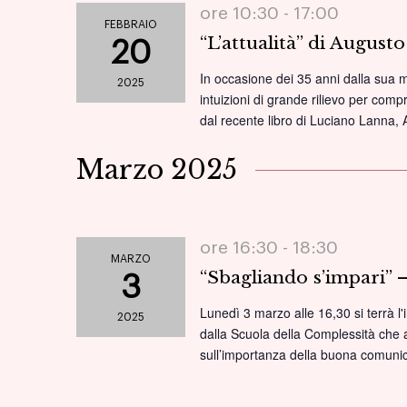
ore 10:30 -
17:00
FEBBRAIO
“L’attualità” di August
20
In occasione dei 35 anni dalla sua m
2025
intuizioni di grande rilievo per com
dal recente libro di Luciano Lanna,
Marzo 2025
ore 16:30 -
18:30
MARZO
“Sbagliando s’impari” 
3
Lunedì 3 marzo alle 16,30 si terrà l'
2025
dalla Scuola della Complessità che a 
sull’importanza della buona comunic