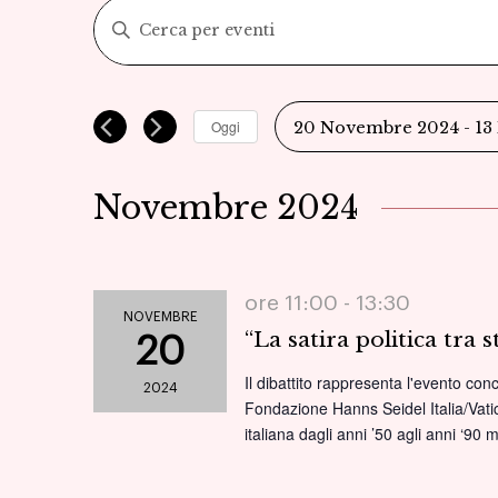
Eventi
Inserisci
Parola
Ricerca
Chiave.
Cerca
e
Oggi
20 Novembre 2024
 - 
13
Eventi
Seleziona
viste
per
la
Novembre 2024
Parola
Navigazione
data.
Chiave.
ore 11:00 -
13:30
NOVEMBRE
“La satira politica tra s
20
Il dibattito rappresenta l'evento con
2024
Fondazione Hanns Seidel Italia/Vatica
italiana dagli anni ’50 agli anni ‘