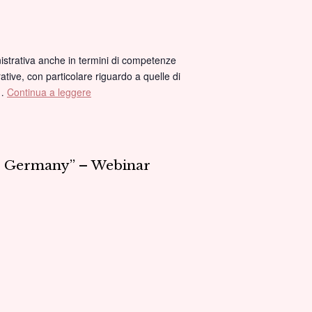
tra
storia
e
attualità”
inistrativa anche in termini di competenze
–
ative, con particolare riguardo a quelle di
Dibattito
,…
Continua a leggere
“Statistica
e
costruzione
dello
Stato”
st Germany” – Webinar
–
Convegno