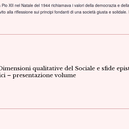
storia
 Pio XII nel Natale del 1944 richiamava i valori della democrazia e della
e
ito alla riflessione sui principi fondanti di una società giusta e solida
nella
iesa
cultura
italiana”
ocrazia.
–
Convegno
ant’anni
iomessaggio
imensioni qualitative del Sociale e sfide epis
nici – presentazione volume
ale
4”
nvegno