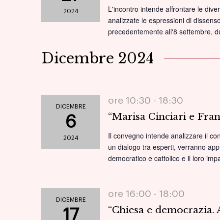
L'incontro intende affrontare le dive
2024
analizzate le espressioni di dissenso 
precedentemente all'8 settembre, dur
Dicembre 2024
ore 10:30 -
18:30
DICEMBRE
“Marisa Cinciari e Fran
6
Il convegno intende analizzare il con
2024
un dialogo tra esperti, verranno appro
democratico e cattolico e il loro im
ore 16:00 -
18:00
DICEMBRE
“Chiesa e democrazia. 
17