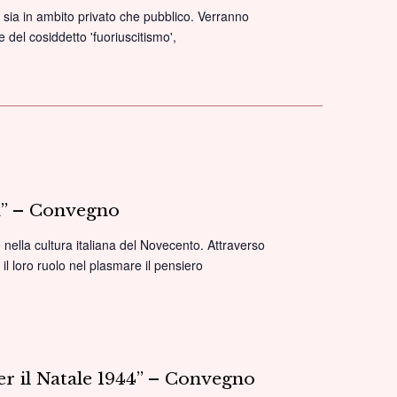
i, sia in ambito privato che pubblico. Verranno
e del cosiddetto 'fuoriuscitismo',
“Prove
di
Resistenza.
cattolici
di
fronte
al
na” – Convegno
fascismo”
–
e nella cultura italiana del Novecento. Attraverso
Convegno
 il loro ruolo nel plasmare il pensiero
er il Natale 1944” – Convegno