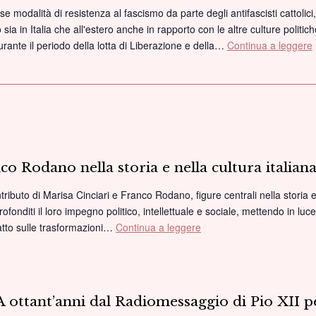
rse modalità di resistenza al fascismo da parte degli antifascisti cattolic
sia in Italia che all'estero anche in rapporto con le altre culture politich
ante il periodo della lotta di Liberazione e della…
Continua a leggere
I
co Rodano nella storia e nella cultura italia
tributo di Marisa Cinciari e Franco Rodano, figure centrali nella storia 
fonditi il loro impegno politico, intellettuale e sociale, mettendo in luce
patto sulle trasformazioni…
Continua a leggere
“Marisa
Cinciari
e
Franco
Rodano
A ottant’anni dal Radiomessaggio di Pio XII p
nella