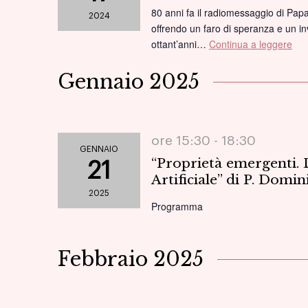
80 anni fa il radiomessaggio di Papa
2024
offrendo un faro di speranza e un inv
ottant’anni…
Continua a leggere
“Ch
e
dem
Gennaio 2025
A
ott
dal
Rad
ore 15:30 -
18:30
GENNAIO
di
“Proprietà emergenti. D
21
Pio
Artificiale” di P. Domi
XII
2025
per
Programma
il
Nat
194
Febbraio 2025
–
Co