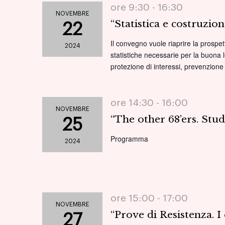
ore 9:30 -
16:30
NOVEMBRE
“Statistica e costruzi
22
Il convegno vuole riaprire la prospet
2024
statistiche necessarie per la buona l
protezione di interessi, prevenzione 
ore 14:30 -
16:00
NOVEMBRE
“The other 68’ers. St
25
Programma
2024
ore 15:00 -
17:00
NOVEMBRE
“Prove di Resistenza. I
27