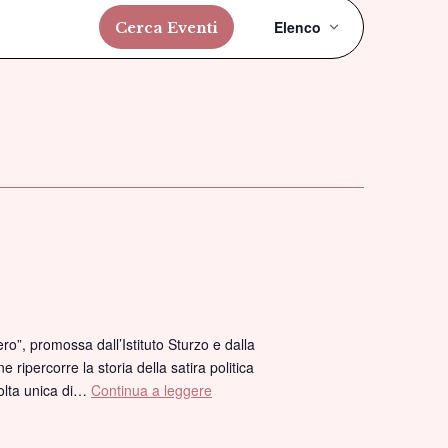
Evento
Elenco
Cerca Eventi
Viste
Navigazi
ero”, promossa dall’Istituto Sturzo e dalla
ripercorre la storia della satira politica
colta unica di…
Continua a leggere
“La
satira
politica