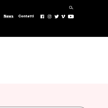
News
Contatti
f
Ig
t
v
yt