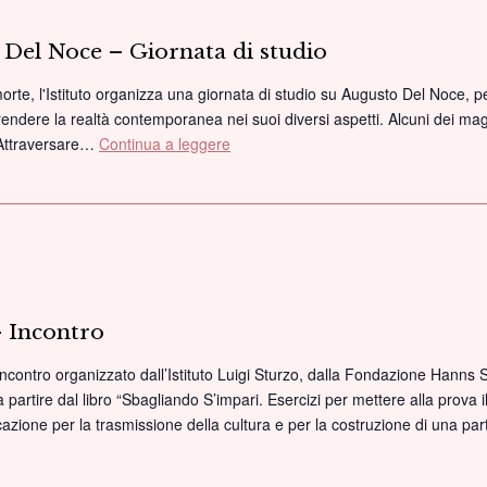
o Del Noce – Giornata di studio
orte, l'Istituto organizza una giornata di studio su Augusto Del Noce, 
prendere la realtà contemporanea nei suoi diversi aspetti. Alcuni dei mag
 Attraversare…
Continua a leggere
“L’attualità”
di
Augusto
Del
Noce
–
Giornata
di
– Incontro
studio
incontro organizzato dall’Istituto Luigi Sturzo, dalla Fondazione Hanns Se
partire dal libro “Sbagliando S’impari. Esercizi per mettere alla prova i
azione per la trasmissione della cultura e per la costruzione di una p