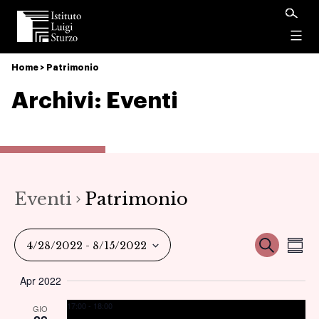
Istituto
Luigi
Menu
Sturzo
Home
>
Patrimonio
Archivi:
Eventi
Eventi
Patrimonio
Ev
Event
Cerca
4/28/2022
 - 
8/15/2022
Sum
Vi
Seleziona
Ricer
Apr 2022
la
Na
17:00
-
18:00
data.
GIO
e