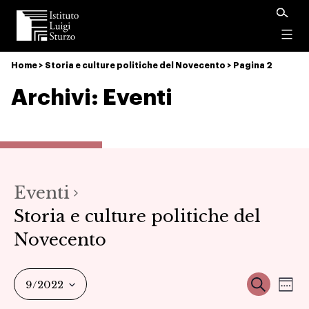
Istituto
Luigi
Menu
Sturzo
Home
>
Storia e culture politiche del Novecento
>
Pagina 2
Archivi:
Eventi
Eventi
Storia e culture politiche del
Novecento
Ev
Event
Cerca
9/2022
Set
Select