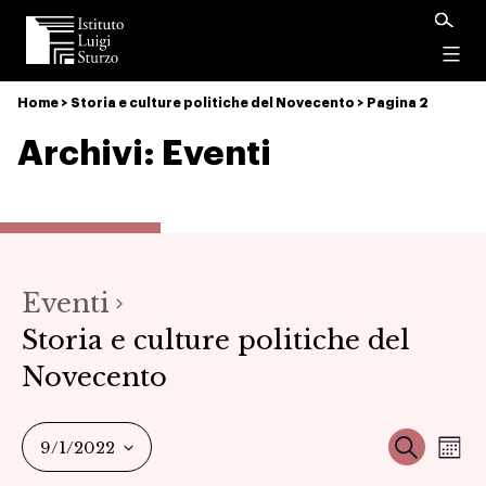
Istituto
Luigi
Menu
Sturzo
Home
>
Storia e culture politiche del Novecento
>
Pagina 2
Archivi:
Eventi
Eventi
Storia e culture politiche del
Novecento
Ev
Event
Cerca
9/1/2022
Mes
Seleziona