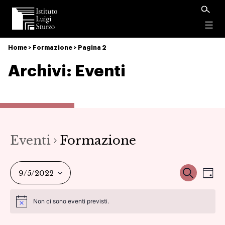
Istituto
Luigi
Menu
Sturzo
Home
>
Formazione
>
Pagina 2
Archivi:
Eventi
Eventi
Formazione
Ev
Event
Cerca
9/5/2022
Gio
Vi
Seleziona
Ricer
Non ci sono eventi previsti.
la
Na
data.
e