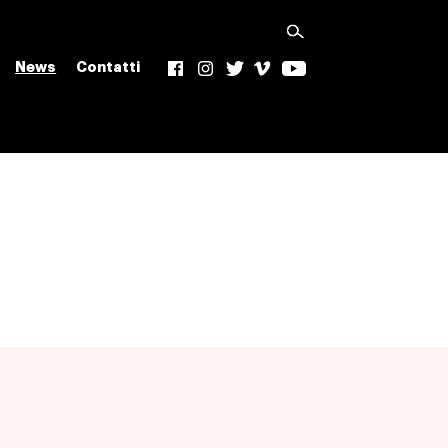
News
Contatti
f
Ig
t
v
yt